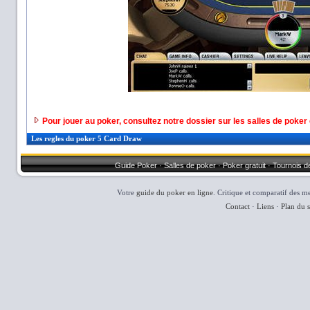
Pour jouer au poker, consultez notre dossier sur les salles de poker 
Les regles du poker 5 Card Draw
Guide Poker
·
Salles de poker
·
Poker gratuit
·
Tournois d
Votre
guide du poker en ligne
. Critique et comparatif des me
Contact
·
Liens
·
Plan du s