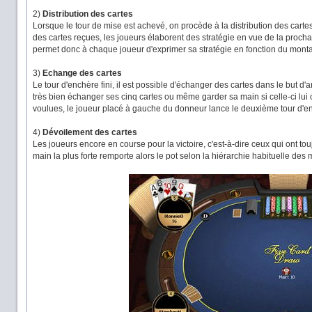
2)
Distribution des cartes
Lorsque le tour de mise est achevé, on procède à la distribution des carte
des cartes reçues, les joueurs élaborent des stratégie en vue de la procha
permet donc à chaque joueur d'exprimer sa stratégie en fonction du monta
3)
Echange des cartes
Le tour d'enchère fini, il est possible d'échanger des cartes dans le but d'
très bien échanger ses cinq cartes ou même garder sa main si celle-ci lui
voulues, le joueur placé à gauche du donneur lance le deuxième tour d'e
4)
Dévoilement des cartes
Les joueurs encore en course pour la victoire, c'est-à-dire ceux qui ont tou
main la plus forte remporte alors le pot selon la hiérarchie habituelle des