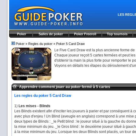
LES REGL
Poker
Salles de poker
Poker Freeroll
Top tournois
Poker
»
Regles du poker
»
Poker 5 Card Draw
Le Five Card Draw est la plus ancienne forme de 
Chaque joueur reçoit 5 cartes fermées et peut le
d'obtenir la main la plus forte pour remporter le po
Voyons en détails les étapes du déroulement d'une
Apprendre comment jouer au poker fermé à 5 cartes
Les regles du poker 5 Card Draw
1)
Les mises - Blinds
Les Blinds existent afin d'inciter les joueurs à parier et par conséquent à
avec plus d'enjeu ! Un Blind (aveugle en anglais) correspond à une mise pl
deux types de Blinds : _le Petit blind : le joueur situé à la gauche du donne
la mise minimum du jeu. _le Gros blind : le deuxième joueur situé à gauch
à la mise minimum du jeu. Lorsque les deux Blinds sont placés, un tour de