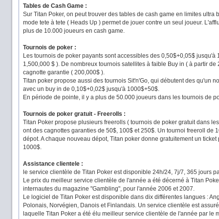
Tables de Cash Game :
Sur Titan Poker, on peut trouver des tables de cash game en limites ultr
mode tete à tete ( Heads Up ) permet de jouer contre un seul joueur. L'af
plus de 10.000 joueurs en cash game.
Tournois de poker :
Les tournois de poker payants sont accessibles des 0,50$+0,05$ jusqu'à
1,500,000 $ ). De nombreux tournois satellites à faible Buy in ( à partir de
cagnotte garantie ( 200,000$ ).
Titan poker propose aussi des tournois Sit'n'Go, qui débutent des qu'un no
avec un buy in de 0,10$+0,02$ jusqu'à 1000$+50$.
En période de pointe, il y a plus de 50.000 joueurs dans les tournois de po
Tournois de poker gratuit - Freerolls :
Titan Poker propose plusieurs freerolls ( tournois de poker gratuit dans les
ont des cagnottes garanties de 50$, 100$ et 250$. Un tournoi freeroll de
dépot. A chaque nouveau dépot, Titan poker donne gratuitement un ticket p
1000$.
Assistance clientele :
le service clientèle de Titan Poker est disponible 24h/24, 7j/7, 365 jours p
Le prix du meilleur service clientèle de l'année a été décerné à Titan Poker
internautes du magazine "Gambling", pour l'année 2006 et 2007.
Le logiciel de Titan Poker est disponible dans dix différentes langues : An
Polonais, Norvégien, Danois et Finlandais. Un service clientèle est assuré
laquelle Titan Poker a été élu meilleur service clientèle de l'année par l