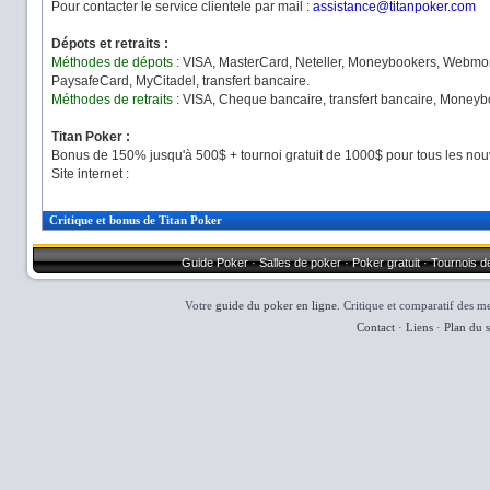
Pour contacter le service clientele par mail :
assistance@titanpoker.com
Dépots et retraits :
Méthodes de dépots :
VISA, MasterCard, Neteller, Moneybookers, Webmon
PaysafeCard, MyCitadel, transfert bancaire.
Méthodes de retraits :
VISA, Cheque bancaire, transfert bancaire, Money
Titan Poker :
Bonus de 150% jusqu'à 500$ + tournoi gratuit de 1000$ pour tous les nou
Site internet :
Critique et bonus de Titan Poker
Guide Poker
·
Salles de poker
·
Poker gratuit
·
Tournois d
Votre
guide du poker en ligne
. Critique et comparatif des me
Contact
·
Liens
·
Plan du s